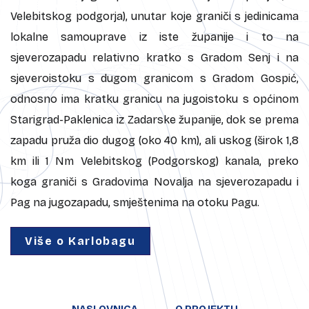
Velebitskog podgorja), unutar koje graniči s jedinicama
lokalne samouprave iz iste županije i to na
sjeverozapadu relativno kratko s Gradom Senj i na
sjeveroistoku s dugom granicom s Gradom Gospić,
odnosno ima kratku granicu na jugoistoku s općinom
Starigrad-Paklenica iz Zadarske županije, dok se prema
zapadu pruža dio dugog (oko 40 km), ali uskog (širok 1,8
km ili 1 Nm Velebitskog (Podgorskog) kanala, preko
koga graniči s Gradovima Novalja na sjeverozapadu i
Pag na jugozapadu, smještenima na otoku Pagu.
Više o Karlobagu