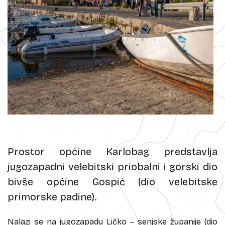
Prostor općine Karlobag predstavlja
jugozapadni velebitski priobalni i gorski dio
bivše općine Gospić (dio velebitske
primorske padine).
Nalazi se na jugozapadu Ličko – senjske županije (dio