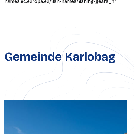
names.ec.europa.eu/fish-names/fishing-gears_hr
Gemeinde Karlobag